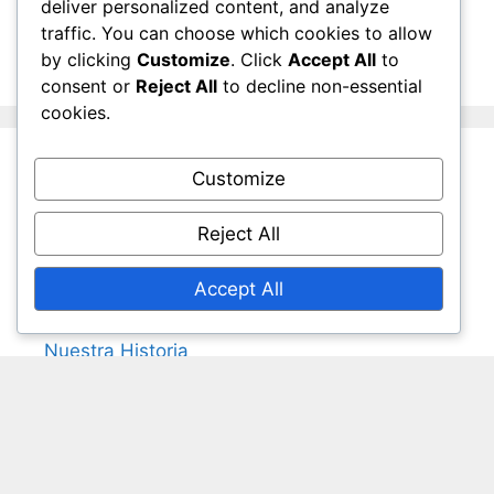
deliver personalized content, and analyze
November 2025
traffic. You can choose which cookies to allow
October 2025
by clicking
Customize
. Click
Accept All
to
consent or
Reject All
to decline non-essential
cookies.
Customize
Legal
Reject All
Términos y Condiciones
Política de Cookies
Accept All
Política de Protección de Datos
Nuestra Historia
Contacto
Language